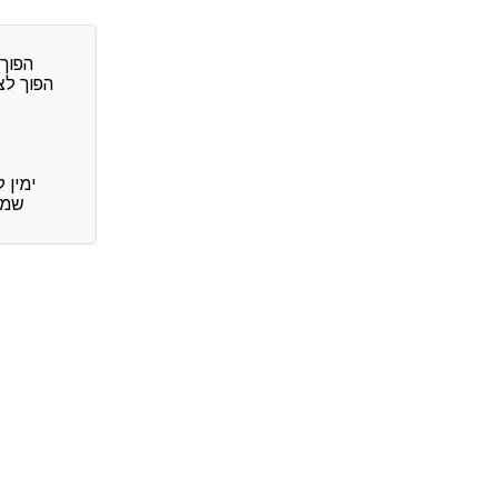
הפוך 
הפוך לצ
ימין לשמאל (RTL) - מגדיר כ
שמאל לימין (LTR) -